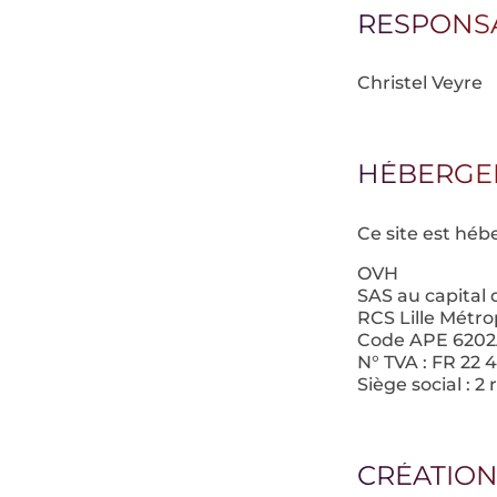
RESPONS
Christel Veyre
HÉBERGE
Ce site est héb
OVH
SAS au capital 
RCS Lille Métr
Code APE 620
N° TVA : FR 22 
Siège social : 
CRÉATIO