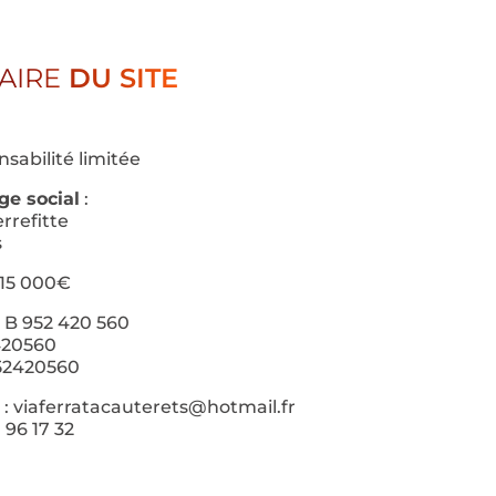
AIRE
DU SITE
nsabilité limitée
ge social
:
rrefitte
s
 15 000€
 B 952 420 560
420560
52420560
: viaferratacauterets@hotmail.fr
 96 17 32