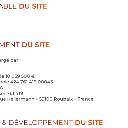
ABLE
DU SITE
MENT
DU SITE
ergé par :
de 10 059 500 €
opole 424 761 419 00045
2A
424 761 419
2 rue Kellermann – 59100 Roubaix – France.
N & DÉVELOPPEMENT
DU SITE