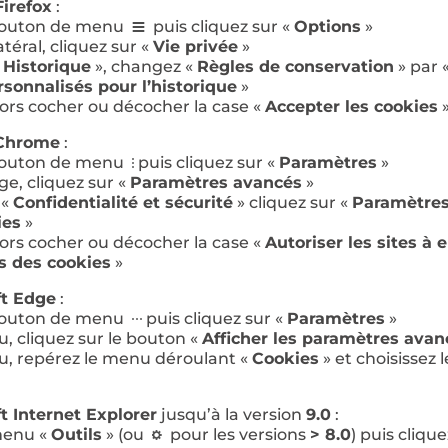
Firefox
:
 bouton de menu
puis cliquez sur «
Options
»
téral, cliquez sur «
Vie privée
»
«
Historique
», changez «
Règles de conservation
» par 
sonnalisés pour l’historique
»
ors cocher ou décocher la case «
Accepter les cookies
Chrome
:
 bouton de menu
puis cliquez sur «
Paramètres
»
ge, cliquez sur «
Paramètres avancés
»
 «
Confidentialité et sécurité
» cliquez sur «
Paramètres
ies
»
ors cocher ou décocher la case «
Autoriser les sites à 
es des cookies
»
ft Edge
:
 bouton de menu
puis cliquez sur «
Paramètres
»
, cliquez sur le bouton «
Afficher les paramètres avan
, repérez le menu déroulant «
Cookies
» et choisissez 
t Internet Explorer
jusqu’à la version
9.0
:
 menu «
Outils
» (ou
pour les versions
> 8.0
) puis cliqu