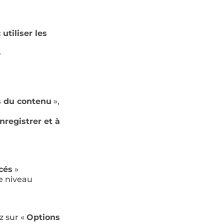
«
utiliser les
»
 du contenu
»,
enregistrer et à
cés
»
le niveau
ez sur «
Options