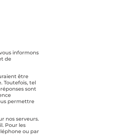
s vous informons
et de
uraient être
Toutefois, tel
s réponses sont
uence
nous permettre
ur nos serveurs.
. Pour les
téléphone ou par