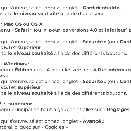
qui s’ouvre, sélectionnez l’onglet «
Confidentialité
»
nsuite
le niveau souhaité
à l’aide du curseur.
ur
Mac OS
ou
OS X
:
 menu «
Safari
» (ou
pour les versions
4.0
et
inférieur
) 
qui s’ouvre, sélectionnez l’onglet «
Sécurité
» (ou «
Conf
ns
5.1
et
supérieur
)
uite
le niveau souhaité
à l’aide des différents boutons.
ur
Windows
:
 menu «
Édition
» (ou
pour les versions
4.0
et
inférieur
es
»
qui s’ouvre, sélectionnez l’onglet «
Sécurité
» (ou «
Conf
ns
5.1
et
supérieur
)
uite
le niveau souhaité
à l’aide des différents boutons.
2
et
supérieur
:
menu principal en haut à gauche et allez sur «
Réglages
qui s’ouvre, sélectionnez l’onglet «
Avancé
»
téral, cliquez sur «
Cookies
»