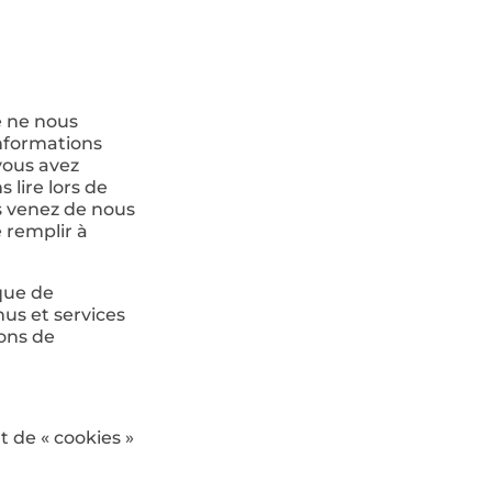
e ne nous
informations
 vous avez
 lire lors de
us venez de nous
e remplir à
ique de
nus et services
tons de
 de « cookies »