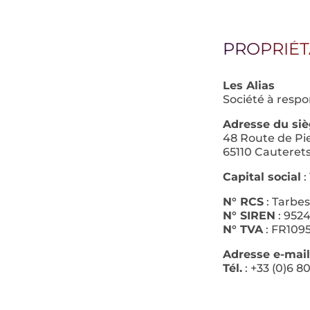
PROPRIÉT
Les Alias
Société à respo
Adresse du siè
48 Route de Pie
65110 Cauteret
Capital social
:
N° RCS
: Tarbes
N° SIREN
: 952
N° TVA
: FR109
Adresse e-mail
Tél.
: +33 (0)6 80