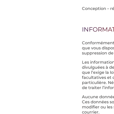
Conception – r
INFORMAT
Conformément à 
que vous dispos
suppression de
Les information
divulguées à de
que l’exige la 
facultatives e
particulière. N
de traiter l’inf
Aucune donnée d
Ces données so
modifier ou les
courrier.