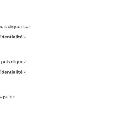
puis cliquez sur
identialité
»
) puis cliquez
identialité
»
» puis «