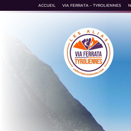
Accéder
ACCUEIL
VIA FERRATA – TYROLIENNES
N
au
contenu
principal